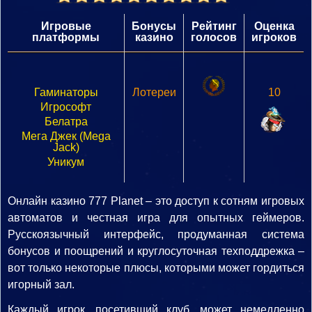
Игровые
Бонусы
Рейтинг
Оценка
платформы
казино
голосов
игроков
Гаминаторы
Лотереи
10
Игрософт
Белатра
Мега Джек (Mega
Jack)
Уникум
Онлайн казино 777 Planet – это доступ к сотням игровых
автоматов и честная игра для опытных геймеров.
Русскоязычный интерфейс, продуманная система
бонусов и поощрений и круглосуточная техподдрежка –
вот только некоторые плюсы, которыми может гордиться
игорный зал.
Каждый игрок, посетивший клуб, может немедленно