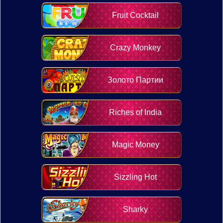
Fruit Cocktail
Crazy Monkey
Золото Партии
Riches of India
Magic Money
Sizzling Hot
Sharky