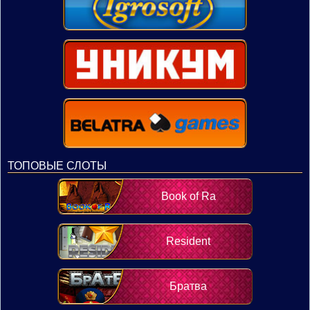
ТОПОВЫЕ СЛОТЫ
Book of Ra
Resident
Братва