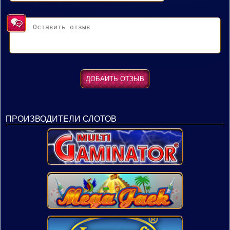
ПРОИЗВОДИТЕЛИ СЛОТОВ