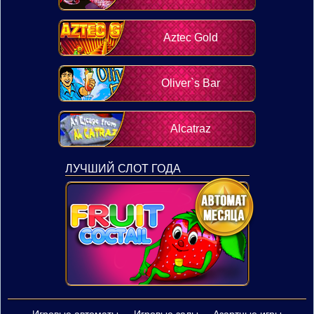
Aztec Gold
Oliver`s Bar
Alcatraz
ЛУЧШИЙ СЛОТ ГОДА