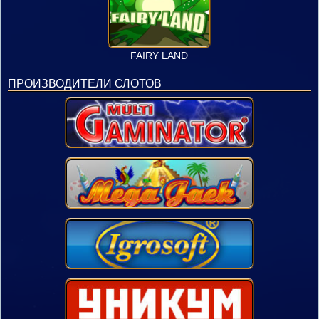
FAIRY LAND
ПРОИЗВОДИТЕЛИ СЛОТОВ