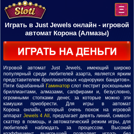
Ξ
Играть в Just Jewels онлайн - игровой
автомат Корона (Алмазы)
Игровой автомат Just Jewels, имеющий широко
популярный среди любителей азарта, является ярким
представителем бриллиантовых «одноруких бандитов».
Пяти барабанный
Гаминатор
слот пестрит роскошными
бриллиантами, алмазами, сапфирами и, безусловно,
огромными стопками денег, за которые можно эти
камушки приобрести. Для игры в автомат
Корона онлайн, который очень похож на игровой
аппарат
Jewels 4 All
, предлагает девять линий, символ-
скаттер в помощь, и автоматический режим игры, для
любителей наблюдать за процессом. Высокий
коэффициент выигрышей позволяет играть без