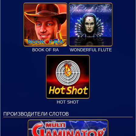
BOOK OF RA
WONDERFUL FLUTE
HOT SHOT
ПРОИЗВОДИТЕЛИ СЛОТОВ