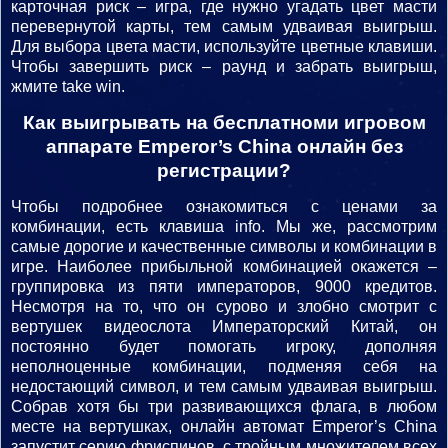
карточная риск – игра, где нужно угадать цвет масти
перевернутой карты, тем самым удваивая выигрыш.
Для выбора цвета масти, используйте цветные клавиши.
Чтобы завершить риск – раунд и забрать выигрыш,
жмите take win.
Как выигрывать на бесплатноми игровом
аппарате Emperor’s China онлайн без
регистрации?
Чтобы подробнее ознакомиться с ценами за
комбинации, есть клавиша info. Мы же, рассмотрим
самые дорогие и качественные символы и комбинации в
игре. Наиболее прибыльной комбинацией окажется –
группировка из пяти императоров, 9000 кредитов.
Несмотря на то, что он сурово и злобно смотрит с
вертушек видеослота Императорский Китай, он
постоянно будет помогать игроку, дополняя
неполноценные комбинации, подменяя себя на
недостающий символ, и тем самым удваивая выигрыш.
Собрав хотя бы три развивающихся флага, в любом
месте на вертушках, онлайн автомат Emperor’s China
запустит серию фриспинов, с тройным множителем всех