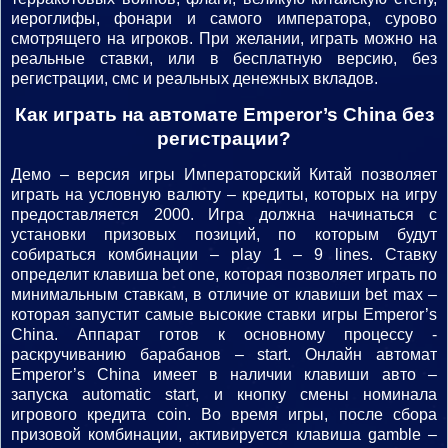
иероглифы, фонари и самого императора, сурово
смотрящего на игроков. При желании, играть можно на
реальные ставки, или в бесплатную версию, без
регистрации, смс и реальных денежных вкладов.
Как играть на автомате Emperor’s China без
регистрации?
Демо – версия игры Императорский Китай позволяет
играть на условную валюту – кредиты, которых на игру
предоставляется 2000. Игра должна начинаться с
установки призовых позиций, по которым будут
собираться комбинации – play 1 – 9 lines. Ставку
определит клавиша bet one, которая позволяет играть по
минимальным ставкам, в отличие от клавиши bet max –
которая запустит самые высокие ставки игры Emperor’s
China. Аппарат готов к основному процессу -
раскручиванию барабанов – start. Онлайн автомат
Emperor’s China имеет в наличии клавиши авто –
запуска automatic start, и кнопку смены номинала
игрового кредита coin. Во время игры, после сбора
призовой комбинации, активируется клавиша gamble –