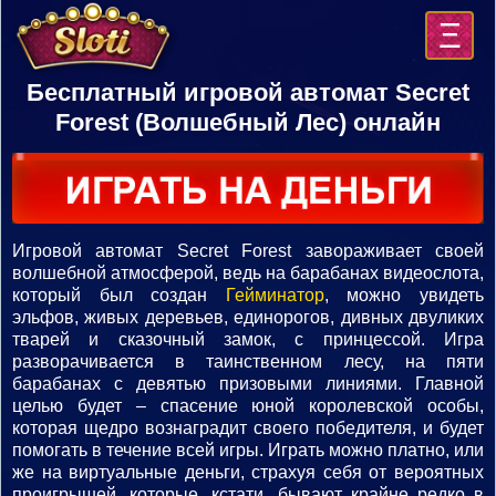
Ξ
Бесплатный игровой автомат Secret
Forest (Волшебный Лес) онлайн
Игровой автомат Secret Forest завораживает своей
волшебной атмосферой, ведь на барабанах видеослота,
который был создан
Гейминатор
, можно увидеть
эльфов, живых деревьев, единорогов, дивных двуликих
тварей и сказочный замок, с принцессой. Игра
разворачивается в таинственном лесу, на пяти
барабанах с девятью призовыми линиями. Главной
целью будет – спасение юной королевской особы,
которая щедро вознаградит своего победителя, и будет
помогать в течение всей игры. Играть можно платно, или
же на виртуальные деньги, страхуя себя от вероятных
проигрышей, которые, кстати, бывают крайне редко в