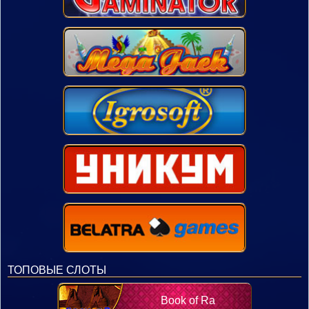
ТОПОВЫЕ СЛОТЫ
Book of Ra